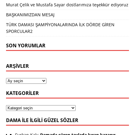
Murat Çelik ve Mustafa Sayar dostlarımıza teşekkür ediyoruz
BAŞKANIMIZDAN MESAJ
TÜRK DAMASI ŞAMPİYONALARINDA İLK DÖRDE GİREN
SPORCULAR2
SON YORUMLAR
ARŞIVLER
KATEGORILER
DAMA ILE ILGILI GÜZEL SÖZLER
Furkan Kalı:
Damada süren tavlada kıran kazanır